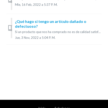
Mie, 16 Feb, 2022 a 5:37 P. M.
¿Qué hago si tengo un artículo dañado o
defectuoso?
Si un producto que nos ha comprado no es de calidad satisfactoria, o lo considera defectuoso, contáctenos a través de este formulario y se le indicará cómo ...
Jue, 3 Nov, 2022 a 5:04 P. M.