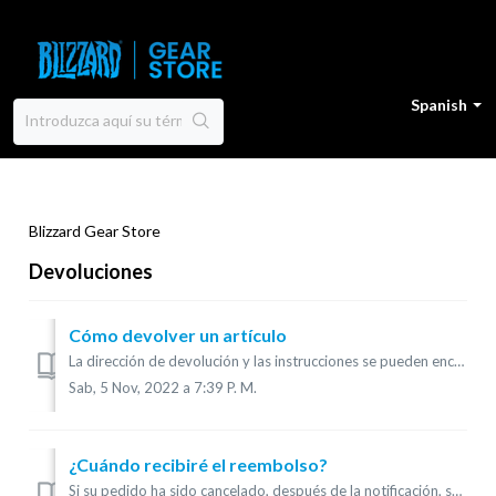
Spanish
Blizzard Gear Store
Devoluciones
Cómo devolver un artículo
La dirección de devolución y las instrucciones se pueden encontrar en la etiqueta de devolución incluida en el paquete. ¿Cuál es la política de devolucio...
Sab, 5 Nov, 2022 a 7:39 P. M.
¿Cuándo recibiré el reembolso?
Si su pedido ha sido cancelado, después de la notificación, sus reembolsos pueden aparecer en su cuenta bancaria hasta 5 días hábiles después. Si nos ha...