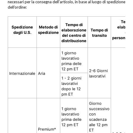
necessari per la consegna dell'articolo, in base al luogo di spedizione
dell'ordine:
Tempo
Tempo di
Spedizione
Metodo di
elabora
elaborazione
Tempo di
dagli U.S.
spedizione
dell
del centro di
transito
personaliz
distribuzione
1 giorno
lavorativo
prima delle
12 pm ET
2-6 Giorni
Internazionale
Aria
lavorativi
1 - 2 giorni
lavorativi
dopo le 12
pm ET
Giorno
1 giorno
successivo
lavorativo
con
prima delle
scadenza
12 pm ET
alle 12 pm
Premium*
ET