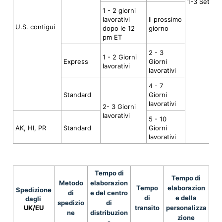
1-3 Settim
1 - 2 giorni
lavorativi
Il prossimo
U.S. contigui
dopo le 12
giorno
pm ET
2 - 3
1 - 2 Giorni
Express
Giorni
lavorativi
lavorativi
4 - 7
Standard
Giorni
lavorativi
2- 3 Giorni
lavorativi
5 - 10
AK, HI, PR
Standard
Giorni
lavorativi
Tempo di
Tempo di
Metodo
elaborazion
Tempo
elaborazion
Spedizione
di
e del centro
di
e della
dagli
spedizio
di
UK/EU
transito
personalizza
ne
distribuzion
zione